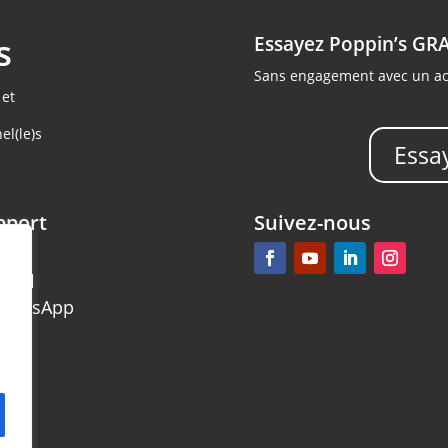
s
Essayez Poppin’s GR
Sans engagement avec un accè
 et
el(le)s
Essa
pport
Suivez-nous
AQ
mail
hatsApp