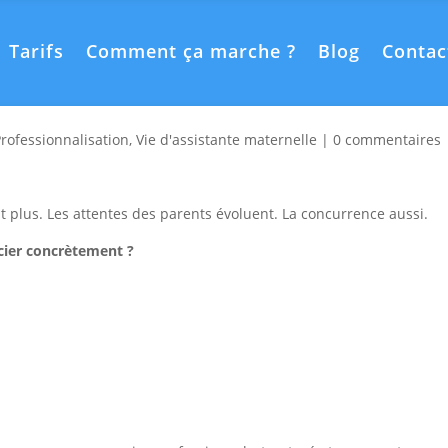
Tarifs
Comment ça marche ?
Blog
Contac
er en tant qu’assistante
Professionnalisation
,
Vie d'assistante maternelle
|
0 commentaires
it plus. Les attentes des parents évoluent. La concurrence aussi.
ier concrètement ?