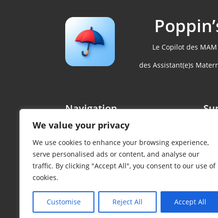
Poppin’
Le Copilot des MAM
des Assistant(e)s Matern
Navigation
Su
Accueil
F
We value your privacy
E
Tarifs
We use cookies to enhance your browsing experience,
W
Comment ça marche ?
serve personalised ads or content, and analyse our
Blog
traffic. By clicking "Accept All", you consent to our use of
cookies.
Contact
Espace membres
Customise
Reject All
Accept All